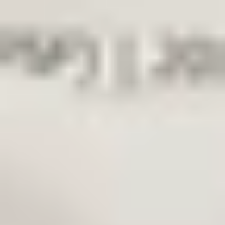
Enviar o recoger en
Otosan Automotive B.V.
La tienda abre pronto a
las 09:00
€ 249,00
Sin IVA
¿Comprar? Contáctenos ahora
Información adicional
Estado
Usado
Peso
1 KG
Posición de montaje
No aplicable