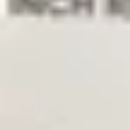
Añadir productos a su carrito.
Sequir comprando
Inicio
Auto onderdelen
Suspensión y chasis
Mecanismo del
soporte de la rueda de repuesto
separador-de-rueda-de-repuesto-
de-19-pulgadas-para-audi-a4-a5-y-a6
Separador de rueda de
repuesto de 19 pulgadas para
Audi A4, A5 y A6
En stock
Número de referencia
3851037
1
/
6