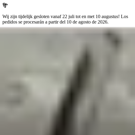
Wij zijn tijdelijk gesloten vanaf 22 juli tot en met 10 augustus!
Los
pedidos se procesarán a partir del
10 de agosto de 2026
.
Otosan Automotive B.V.
Arkansasdreef 21
info@otosan.nl
+31306628394
Bienvenido a
Otosan Automotive B.V.
,
Utrecht
Volkwagen
Audi
BMW
Mercedes
Airbags
Koplampen