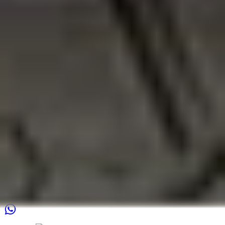
privacidad
Horario de apertura
Lunes
09:00 - 18:00
Martes
09:00 - 18:00
Miércoles
09:00 - 18:00
Jueves
09:00 - 18:00
Viernes
09:00 - 18:00
Sábado
11:00 - 16:00
Domingo
Cerrado
Contacto
Arkansasdreef 21
3565AP Utrecht
Nederland
info@otosan.nl
+31306628394
Cámara de Comercio
:
63777487
IVA
:
NL855396891B01
Síganos en las redes sociales