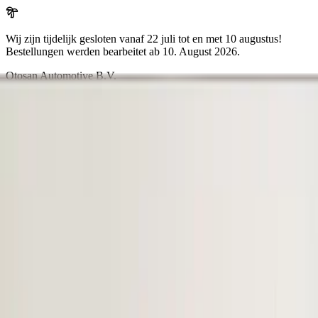
Wij zijn tijdelijk gesloten vanaf 22 juli tot en met 10 augustus!
Bestellungen werden bearbeitet ab
10. August 2026
.
Otosan Automotive B.V.
Arkansasdreef 21
info@otosan.nl
+31306628394
Suche in unseren Produkten
Otosan Automotive B.V.
,
Utrecht
Volkwagen
Audi
BMW
Mercedes
Airbags
Koplampen